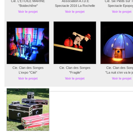
Cie. L'ÉTOILE MARINE
Association A.I.D.E
Cie. Six Pieds sur 
"Boidechêne"
Spectacle 2016 La Rochelle
Spectacle Epopo
Voir le projet
Voir le projet
Voir le projet
Cie. Clan des Songes
Cie. Clan des Songes
Cie. Clan des Son
L'expo "Cité"
"Fragile"
"La nuit s'en va le j
Voir le projet
Voir le projet
Voir le projet