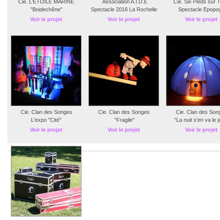
Cie. L'ÉTOILE MARINE
Association A.I.D.E
Cie. Six Pieds sur 
"Boidechêne"
Spectacle 2016 La Rochelle
Spectacle Epopo
Voir le projet
Voir le projet
Voir le projet
Cie. Clan des Songes
Cie. Clan des Songes
Cie. Clan des Son
L'expo "Cité"
"Fragile"
"La nuit s'en va le j
Voir le projet
Voir le projet
Voir le projet